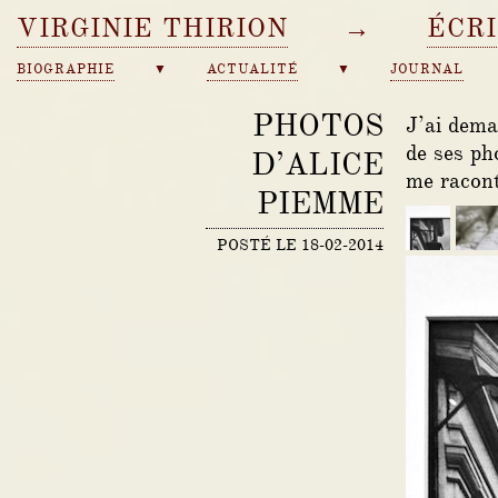
VIRGINIE THIRION
→
ÉCR
BIOGRAPHIE
▼
ACTUALITÉ
▼
JOURNAL
PHOTOS
J’ai dema
de ses pho
D’ALICE
me racont
PIEMME
POSTÉ LE 18-02-2014
Collage
Noeu
de
racin